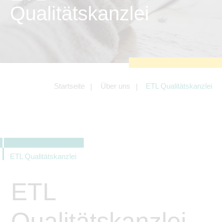
zu sichern.
Qualitätskanzlei
Tracking- und Targeting-Cookies
Diese Cookies sind erforderlich, um
unsere Website auf Ihre Bedürfnisse hin
zu optimieren. Hierzu gehört eine
bedarfsgerechte Gestaltung und
fortlaufende Verbesserung unseres
Angebotes einschließlich der
Verknüpfung zu Social-Media-
Angeboten von z.B. Facebook und
Startseite
Über uns
ETL Qualitätskanzlei
LinkedIn.
Betreibercookies
Diese Cookies sind erforderlich, um z.B.
Google Maps zu nutzen oder
eingebettete Videos abspielen zu
können.
ETL Qualitätskanzlei
ETL
Qualitätskanzlei