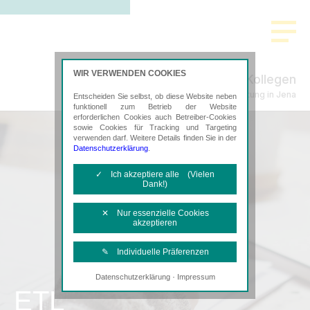
WIR VERWENDEN COOKIES
Hilbert & Kollegen
Steuerberatung in Jena
Entscheiden Sie selbst, ob diese Website neben
funktionell zum Betrieb der Website
erforderlichen Cookies auch Betreiber-Cookies
sowie Cookies für Tracking und Targeting
verwenden darf. Weitere Details finden Sie in der
Datenschutzerklärung
.
✓ Ich akzeptiere alle (Vielen
Dank!)
✕ Nur essenzielle Cookies
akzeptieren
✎ Individuelle Präferenzen
·
Datenschutzerklärung
Impressum
Notwendige Cookies
ETL
Diese Cookies sind erforderlich, um die
grundlegende Funktionalität der Website