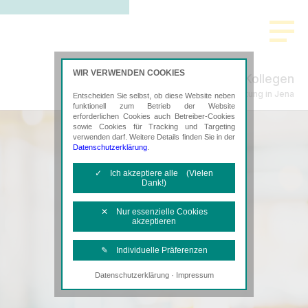
WIR VERWENDEN COOKIES
Hilbert & Kollegen
Steuerberatung in Jena
Entscheiden Sie selbst, ob diese Website neben
funktionell zum Betrieb der Website
erforderlichen Cookies auch Betreiber-Cookies
sowie Cookies für Tracking und Targeting
verwenden darf. Weitere Details finden Sie in der
Datenschutzerklärung
.
✓ Ich akzeptiere alle (Vielen
Dank!)
✕ Nur essenzielle Cookies
akzeptieren
✎ Individuelle Präferenzen
·
Datenschutzerklärung
Impressum
Notwendige Cookies
Diese Cookies sind erforderlich, um die
grundlegende Funktionalität der Website