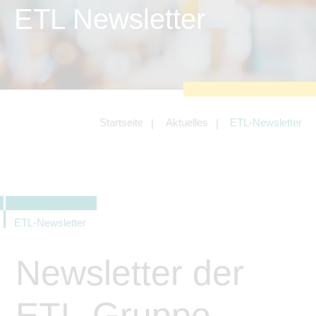
zu sichern.
ETL Newsletter
Tracking- und Targeting-Cookies
Diese Cookies sind erforderlich, um
unsere Website auf Ihre Bedürfnisse hin
zu optimieren. Hierzu gehört eine
bedarfsgerechte Gestaltung und
fortlaufende Verbesserung unseres
Angebotes einschließlich der
Verknüpfung zu Social-Media-
Angeboten von z.B. Facebook und
Startseite
Aktuelles
ETL-Newsletter
LinkedIn.
Betreibercookies
Diese Cookies sind erforderlich, um z.B.
Google Maps zu nutzen oder
eingebettete Videos abspielen zu
können.
ETL-Newsletter
Newsletter der
ETL-Gruppe